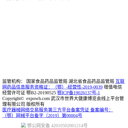
联盟
13659831905
客服电话
政策法规
资讯
服务指南
sjdjk@expowh.c
邮
箱
非公联盟专
建议
区
13554280761
技术电话
监管机构： 国家食品药品监管局 湖北省食品药品监管局
互联
网药品信息服务资格证：（鄂）-经营性-2019-0039
增值电信
经营许可证 鄂B2-20190525
鄂ICP备19026137号-1
Copyright©
expowh.com 武汉市世界大健康博览会线上平台管
理有限公司 版权所有
医疗器械网络交易服务第三方平台备案凭证 备案编号：
（鄂）网械平台备字〔2019〕第00004号
鄂公网安备 42010502001214号